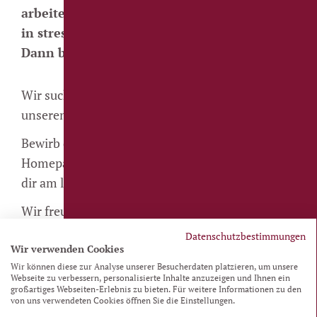
arbeitest gern im Team und behältst auch
in stressigen Momenten den Überblick?
Dann bist du bei uns genau richtig!
Wir suchen motivierte Unterstützung für
unseren Servicebereich – in Voll- oder Teilzeit.
Bewirb dich ganz einfach hier über unsere
Homepage, telefonisch oder per Post – so, wie es
dir am liebsten ist.
Wir freuen uns darauf, dich kennenzulernen!
Datenschutzbestimmungen
Wir verwenden Cookies
Zurück
Wir können diese zur Analyse unserer Besucherdaten platzieren, um unsere
Webseite zu verbessern, personalisierte Inhalte anzuzeigen und Ihnen ein
großartiges Webseiten-Erlebnis zu bieten. Für weitere Informationen zu den
von uns verwendeten Cookies öffnen Sie die Einstellungen.