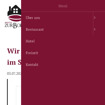
Menü
Menu
Öffnungszeiten
Über uns
Restaurant
Hotel
Wir suchen Verstärkung
Freizeit
im Service!
Kontakt
03.07.2026